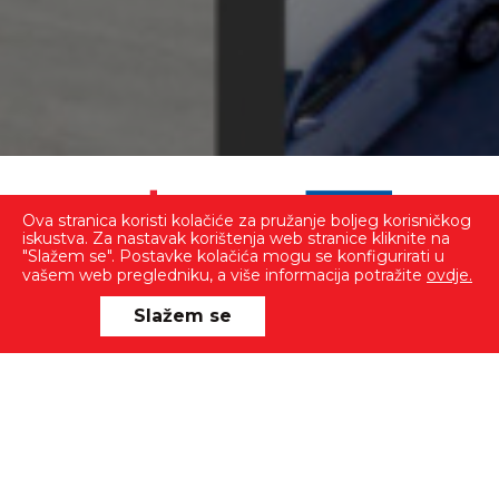
Ova stranica koristi kolačiće za pružanje boljeg korisničkog
iskustva. Za nastavak korištenja web stranice kliknite na
"Slažem se". Postavke kolačića mogu se konfigurirati u
vašem web pregledniku, a više informacija potražite
ovdje.
Projekt je sufinancirala Europska unija iz
Europskog fonda za regionalni razvoj
Slažem se