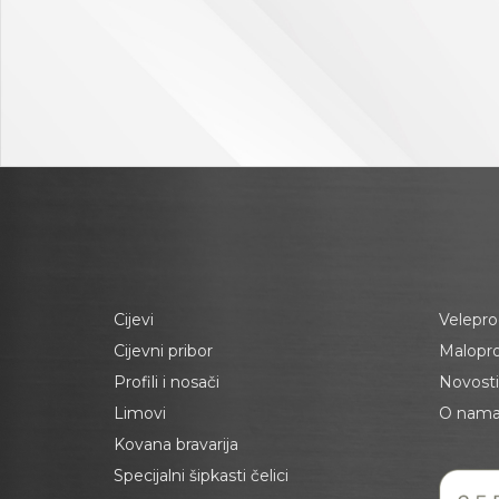
Cijevi
Velepro
Cijevni pribor
Malopr
Profili i nosači
Novosti
Limovi
O nam
Kovana bravarija
Specijalni šipkasti čelici