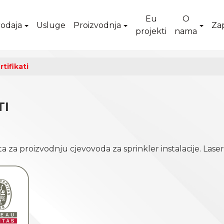
Eu
O
odaja
Usluge
Proizvodnja
Za
projekti
nama
tifikati
TI
kata za proizvodnju cjevovoda za sprinkler instalacije. Lase