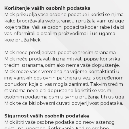
Korištenje vaših osobnih podataka
Mick prikuplja vaše osobne podatke i koristi se njima
kako bi održavala web stranicu i pružala vam usluge
koje tražite. Vaši se osobni podaci također rabe i da bi
vas informirali o ostalim proizvodima ili uslugama
koje pruža Mick.
Mick neće prosljeđivati podatke trećim stranama.
Mick neće prodavati ili iznajmljivati popise korisnika
trećim stranama, osim ako nema vaše dopuštenje.
Mick može vas s vremena na vrijeme kontaktirati u
ime vanjskih poslovnih partnera u vezi s određenom
ponudom koja bi vas mogla zanimati. Takvim trećim
stranama neće biti dopušteno koristiti se vašim
osobnim podacima osim u svrhu pružanja tih usluga
Mick te će biti obvezni čuvati povjerljivost podataka.
Sigurnost vaših osobnih podataka
Mick štiti vaše osobne podatke od neovlaštenog
pristupa, uporabe ili otkrivanja. Kad se osobne