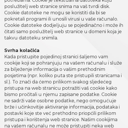
potrebama. Cookie je tekstualna datoteka koju
poslužitelj web stranice snima na vaš tvrdi disk.
Cookie datoteke ne mogu se koristiti da bi se
pokretali programi ili unosili virusi u vaše računalo.
Cookie datoteke dodjeljuju se pojedinačno i može ih
čitati samo poslužitelj web stranice u domeni koja je
takvu datoteku snimila.
Svrha kolačića
Kada pristupite pojedinoj stranici šaljemo vam
cookije koji se pohranjuju na vašem računalu i služe
za bilježenje informacija o vašim prethodnim
posjetima (npr. koliko puta ste pristupili stranicama i
sl.). To znači da ćemo prilikom svakog sljedećeg
pristupa na web stranicu potražiti vaš cookie kako
bismo pročitali u njemu zapisane podatke. Cookie
ne sadrži vaše osobne podatke, nego omogućuje
brže i učinkovitije aktiviranje informacija, podataka i
postavki koje ste već prethodno priopćili prilikom
pristupa i korištenja web stranice. Našim cookijima
na vašem računalu ne može pristupiti neka web