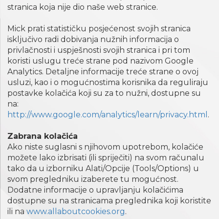
stranica koja nije dio naše web stranice.
Mick prati statističku posjećenost svojih stranica
isključivo radi dobivanja nužnih informacija o
privlačnosti i uspješnosti svojih stranica i pri tom
koristi uslugu treće strane pod nazivom Google
Analytics. Detaljne informacije treće strane o ovoj
usluzi, kao i o mogućnostima korisnika da reguliraju
postavke kolačića koji su za to nužni, dostupne su
na:
http://www.google.com/analytics/learn/privacy.html
.
Zabrana kolačića
Ako niste suglasni s njihovom upotrebom, kolačiće
možete lako izbrisati (ili spriječiti) na svom računalu
tako da u izborniku Alati/Opcije (Tools/Options) u
svom pregledniku izaberete tu mogućnost.
Dodatne informacije o upravljanju kolačićima
dostupne su na stranicama preglednika koji koristite
ili na
www.allaboutcookies.org
.