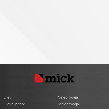
Cijevi
Veleprodaja
Cijevni pribor
Maloprodaja