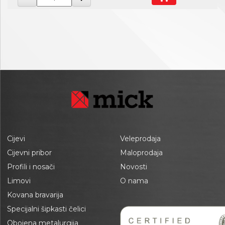
Cijevi
Veleprodaja
Cijevni pribor
Maloprodaja
Profili i nosači
Novosti
Limovi
O nama
Kovana bravarija
Specijalni šipkasti čelici
Obojena metalurgija