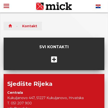
Kontakt
SVI KONTAKTI
Sjedište Rijeka
Centrala
Kukuljanovo 447, 51227 Kukuljanovo, Hrvatska
T. 051 207 900