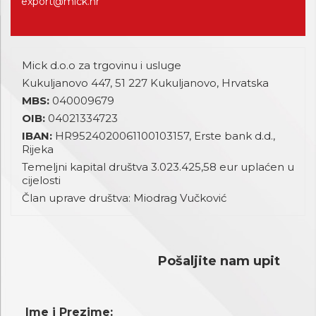
export@mick.hr
Mick d.o.o za trgovinu i usluge
Kukuljanovo 447, 51 227 Kukuljanovo, Hrvatska
MBS:
040009679
OIB:
04021334723
IBAN:
HR9524020061100103157, Erste bank d.d.,
Rijeka
Temeljni kapital društva 3.023.425,58 eur uplaćen u
cijelosti
Član uprave društva: Miodrag Vučković
Pošaljite nam upit
Ime i Prezime: