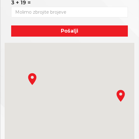
3 + 19 =
Pošalji