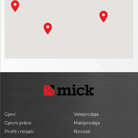
Cijevi
Veleprodaja
Cijevni pribor
Maloprodaja
Profili i nosači
Novosti