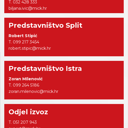
T. 032 428 333
biljana.ivic@mick.hr
Predstavništvo Split
Robert Stipić
T. 099 217 3454
robert.stipic@mick.hr
Predstavništvo Istra
Zoran MIlenović
T. 099 264 5186
zoran.milenovic@mick.hr
Odjel izvoz
T. 051 207 943