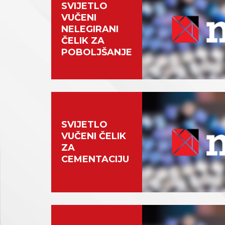
SVIJETLO
VUČENI
NELEGIRANI
ČELIK ZA
POBOLJŠANJE
SVIJETLO
VUČENI ČELIK
ZA
CEMENTACIJU