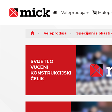
Veleprodaja
Malopr
Veleprodaja
Specijalni šipkasti 
SVIJETLO
VUČENI
KONSTRUKCIJSKI
ČELIK