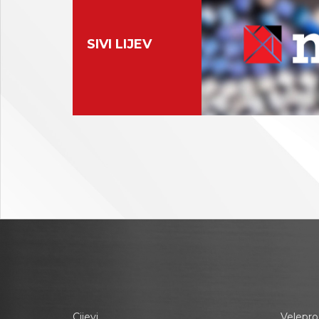
SIVI LIJEV
Cijevi
Velepro