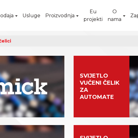
Eu
O
odaja
Usluge
Proizvodnja
Za
projekti
nama
čelici
SVIJETLO
VUČENI ČELIK
ZA
AUTOMATE