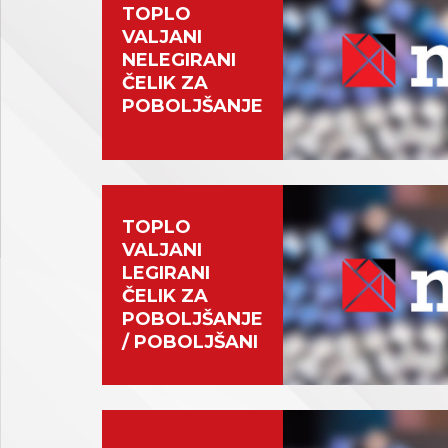
TOPLO
VALJANI
NELEGIRANI
ČELIK ZA
POBOLJŠANJE
TOPLO
VALJANI
LEGIRANI
ČELIK ZA
POBOLJŠANJE
/ POBOLJŠANI