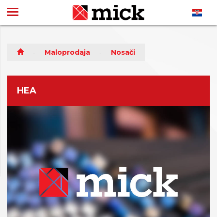
Maloprodaja
Nosači
HEA