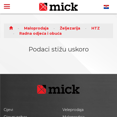
Maloprodaja
Željezarija
HTZ
Radna odjeća i obuća
Podaci stižu uskoro
Cijevi
Veleprodaja