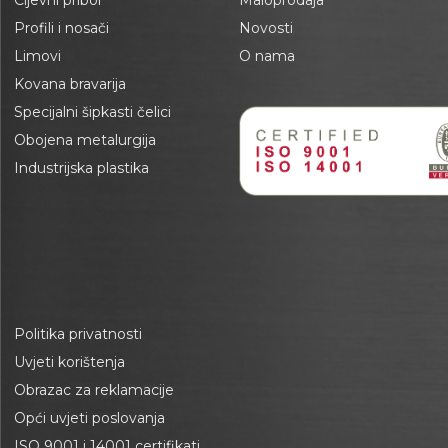
Cijevni pribor
Maloprodaja
Profili i nosači
Novosti
Limovi
O nama
Kovana bravarija
Specijalni šipkasti čelici
Obojena metalurgija
Industrijska plastika
Politika privatnosti
Uvjeti korištenja
Obrazac za reklamacije
Opći uvjeti poslovanja
ISO 9001 i 14001 certifikati