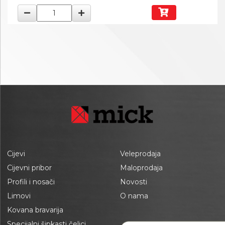
Cijevi
Veleprodaja
Cijevni pribor
Maloprodaja
Profili i nosači
Novosti
Limovi
O nama
Kovana bravarija
Specijalni šipkasti čelici