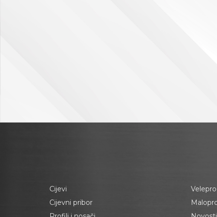
Cijevi
Velepro
Cijevni pribor
Malopr
Profili i nosači
Novosti