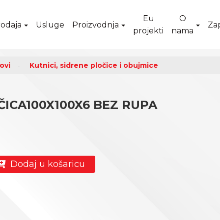
Eu
O
odaja
Usluge
Proizvodnja
Za
projekti
nama
ovi
Kutnici, sidrene pločice i obujmice
ICA100X100X6 BEZ RUPA
Dodaj u košaricu