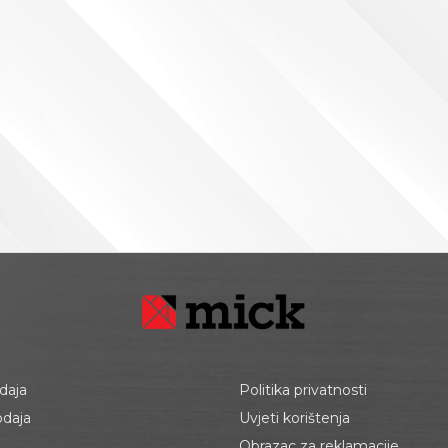
daja
Politika privatnosti
odaja
Uvjeti korištenja
Obrazac za reklamacije