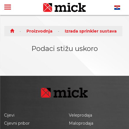
Proizvodnja
Izrada sprinkler sustava
Podaci stižu uskoro
Cijevi
Veleprodaja
Cijevni pribor
Maloprodaja