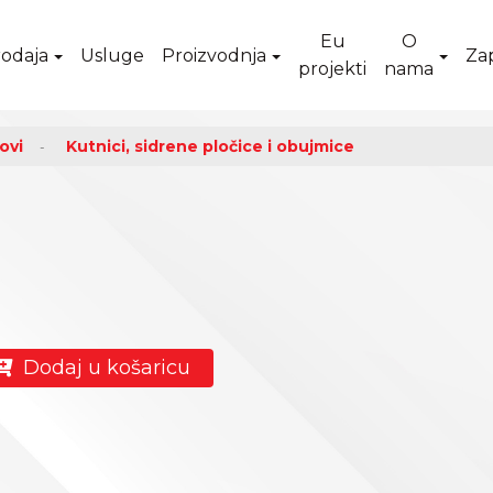
Eu
O
odaja
Usluge
Proizvodnja
Za
projekti
nama
ovi
Kutnici, sidrene pločice i obujmice
Dodaj u košaricu