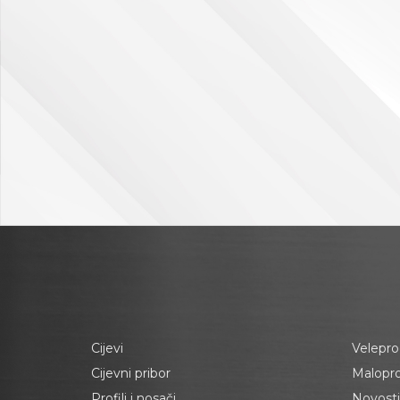
Cijevi
Velepro
Cijevni pribor
Malopr
Profili i nosači
Novosti