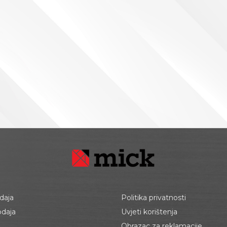
daja
Politika privatnosti
odaja
Uvjeti korištenja
Obrazac za reklamacije