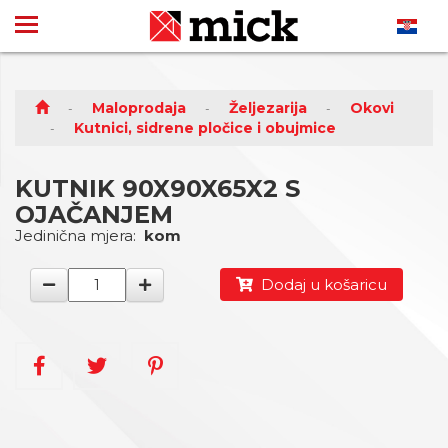
Maloprodaja
Željezarija
Okovi
Kutnici, sidrene pločice i obujmice
KUTNIK 90X90X65X2 S
OJAČANJEM
Jedinična mjera:
kom
Dodaj u košaricu