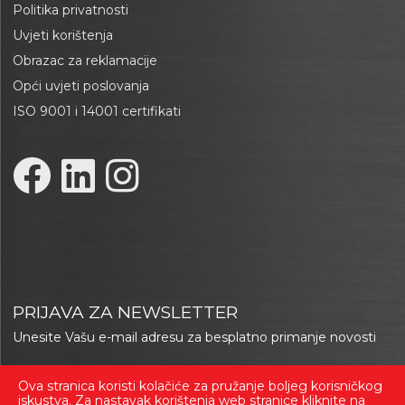
Politika privatnosti
Uvjeti korištenja
Obrazac za reklamacije
Opći uvjeti poslovanja
ISO 9001 i 14001 certifikati
PRIJAVA ZA NEWSLETTER
Unesite Vašu e-mail adresu za besplatno primanje novosti
Ova stranica koristi kolačiće za pružanje boljeg korisničkog
Prijavi se
iskustva. Za nastavak korištenja web stranice kliknite na