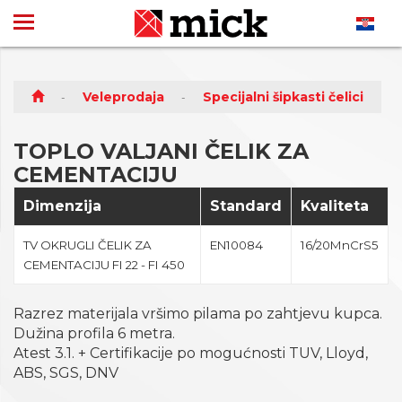
Veleprodaja
Specijalni šipkasti čelici
TOPLO VALJANI ČELIK ZA
CEMENTACIJU
Dimenzija
Standard
Kvaliteta
TV OKRUGLI ČELIK ZA
EN10084
16/20MnCrS5
CEMENTACIJU FI 22 - FI 450
Razrez materijala vršimo pilama po zahtjevu kupca.
Dužina profila 6 metra.
Atest 3.1. + Certifikacije po mogućnosti TUV, Lloyd,
ABS, SGS, DNV