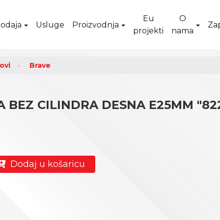
Eu
O
odaja
Usluge
Proizvodnja
Za
projekti
nama
ovi
Brave
 BEZ CILINDRA DESNA E25MM "822
Dodaj u košaricu