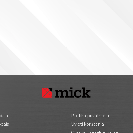
daja
Politika privatnosti
odaja
Uvjeti korištenja
Obrazac za reklamacije