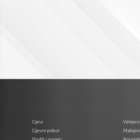
Cijevi
Velepro
Cijevni pribor
Malopr
Profili i nosači
Novosti