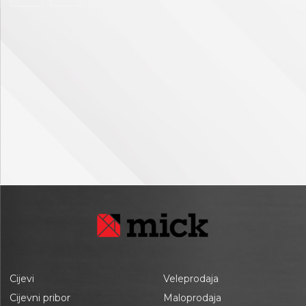
Cijevi
Veleprodaja
Cijevni pribor
Maloprodaja