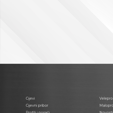
Cijevi
Velepro
Cijevni pribor
Malopr
Profili i nosači
Novosti