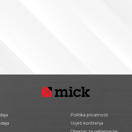
daja
Politika privatnosti
odaja
Uvjeti korištenja
Obrazac za reklamacije