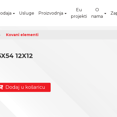
Eu
O
odaja
Usluge
Proizvodnja
Za
projekti
nama
Kovani elementi
X54 12X12
Dodaj u košaricu