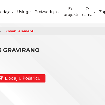
Eu
O
odaja
Usluge
Proizvodnja
Za
projekti
nama
Kovani elementi
X6 GRAVIRANO
Dodaj u košaricu