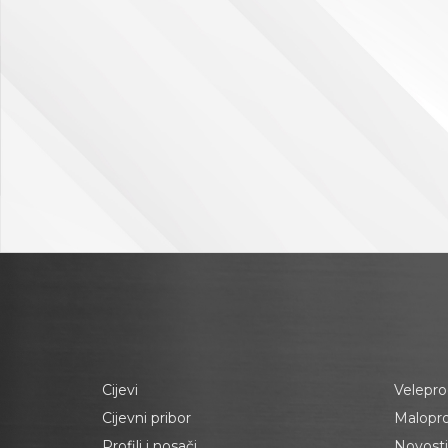
Cijevi
Velepro
Cijevni pribor
Malopr
Profili i nosači
Novosti