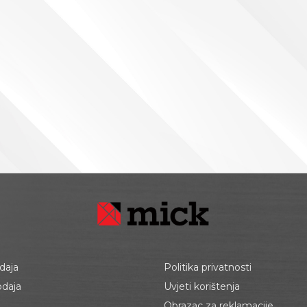
daja
Politika privatnosti
odaja
Uvjeti korištenja
Obrazac za reklamacije