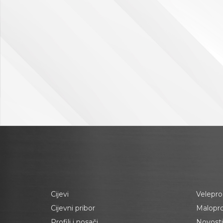
Cijevi
Velepro
Cijevni pribor
Malopr
Profili i nosači
Novosti