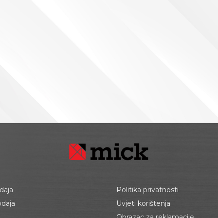
daja
Politika privatnosti
odaja
Uvjeti korištenja
Obrazac za reklamacije