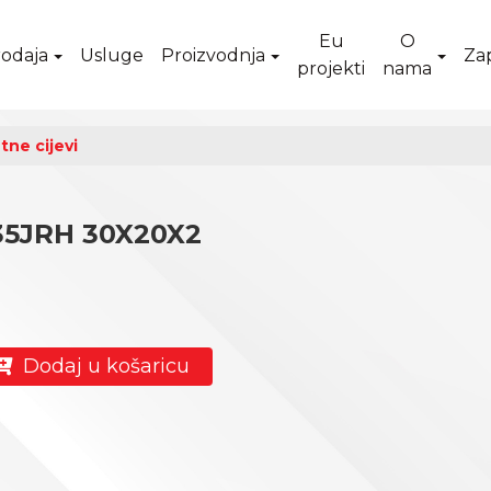
Eu
O
odaja
Usluge
Proizvodnja
Za
projekti
nama
tne cijevi
235JRH 30X20X2
Dodaj u košaricu