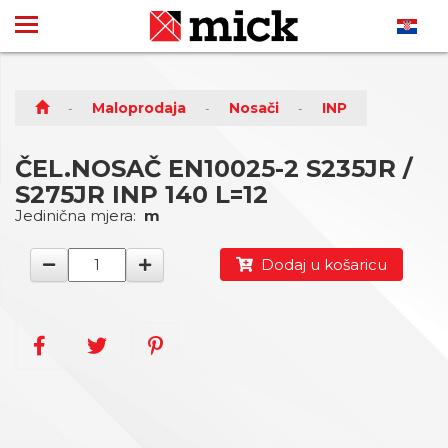
Maloprodaja
Nosači
INP
ČEL.NOSAČ EN10025-2 S235JR /
S275JR INP 140 L=12
Jedinična mjera:
m
Dodaj u košaricu