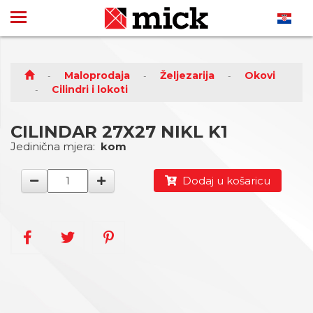
Maloprodaja
Željezarija
Okovi
Cilindri i lokoti
CILINDAR 27X27 NIKL K1
Jedinična mjera:
kom
Dodaj u košaricu