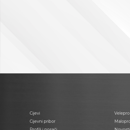
Cijevi
Velepro
Cijevni pribor
Malopr
Profili i nosači
Novosti