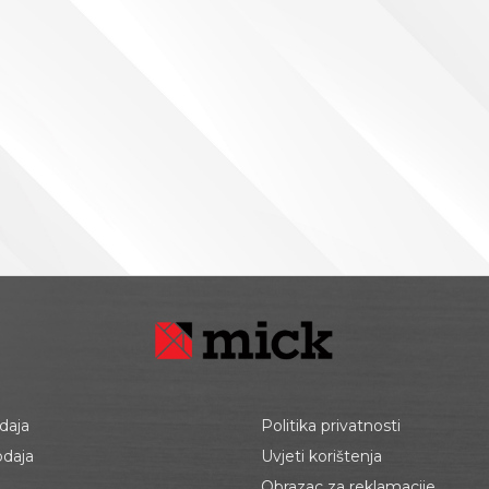
daja
Politika privatnosti
odaja
Uvjeti korištenja
Obrazac za reklamacije