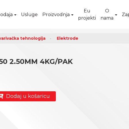
Eu
O
odaja
Usluge
Proizvodnja
Za
projekti
nama
varivačka tehnologija
Elektrode
50 2.50MM 4KG/PAK
Dodaj u košaricu