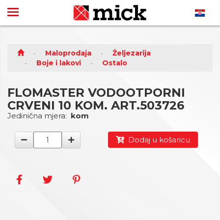
Maloprodaja
Željezarija
Boje i lakovi
Ostalo
FLOMASTER VODOOTPORNI
CRVENI 10 KOM. ART.503726
Jedinična mjera:
kom
Dodaj u košaricu