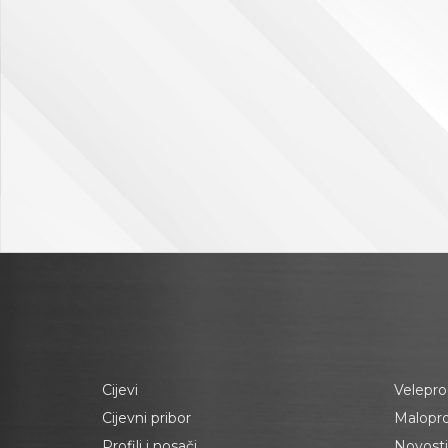
Cijevi
Velepro
Cijevni pribor
Malopr
Profili i nosači
Novosti