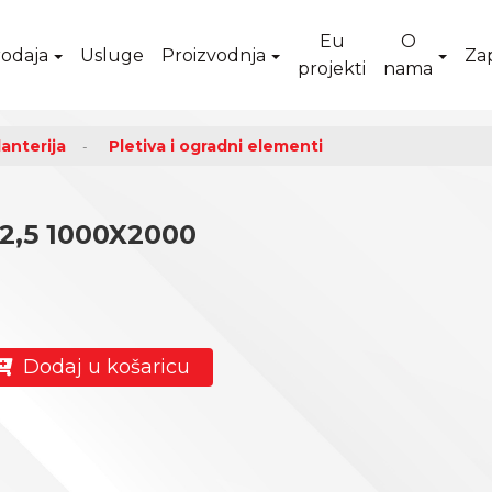
Eu
O
odaja
Usluge
Proizvodnja
Za
projekti
nama
anterija
Pletiva i ogradni elementi
2,5 1000X2000
Dodaj u košaricu