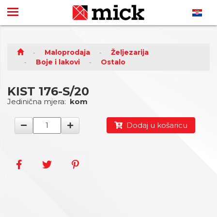
Maloprodaja
Željezarija
Boje i lakovi
Ostalo
KIST 176-S/20
Jedinična mjera:
kom
Dodaj u košaricu