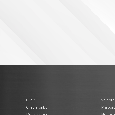
Cijevi
Velepro
Cijevni pribor
Malopr
Profili i nosači
Novosti