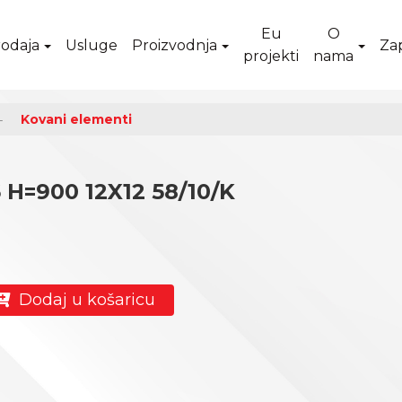
Eu
O
odaja
Usluge
Proizvodnja
Za
projekti
nama
Kovani elementi
H=900 12X12 58/10/K
Dodaj u košaricu