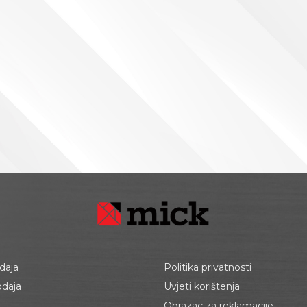
daja
Politika privatnosti
odaja
Uvjeti korištenja
Obrazac za reklamacije