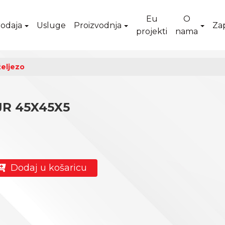
Eu
O
odaja
Usluge
Proizvodnja
Za
projekti
nama
željezo
JR 45X45X5
Dodaj u košaricu