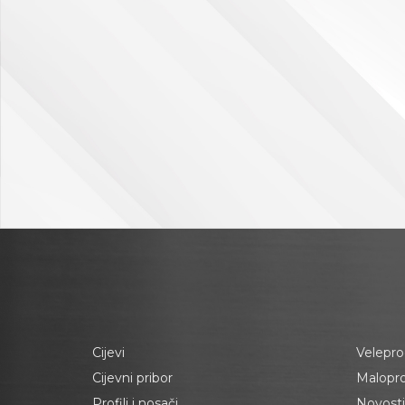
Cijevi
Velepro
Cijevni pribor
Malopr
Profili i nosači
Novosti