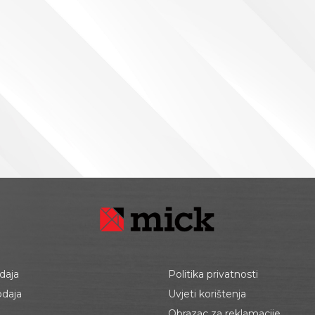
daja
Politika privatnosti
odaja
Uvjeti korištenja
Obrazac za reklamacije