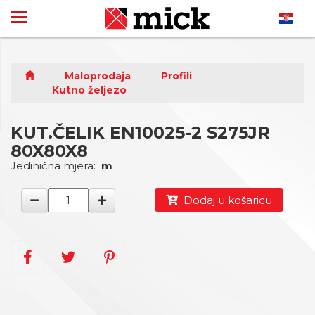
Maloprodaja
Profili
Kutno željezo
KUT.ČELIK EN10025-2 S275JR
80X80X8
Jedinična mjera:
m
Dodaj u košaricu