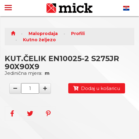
Maloprodaja
Profili
Kutno željezo
KUT.ČELIK EN10025-2 S275JR
90X90X9
Jedinična mjera:
m
Dodaj u košaricu