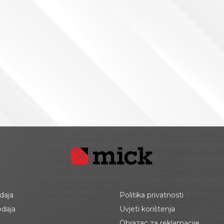
daja
Politika privatnosti
odaja
Uvjeti korištenja
Obrazac za reklamacije