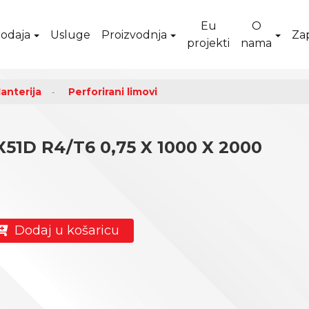
Eu
O
odaja
Usluge
Proizvodnja
Za
projekti
nama
anterija
Perforirani limovi
51D R4/T6 0,75 X 1000 X 2000
Dodaj u košaricu