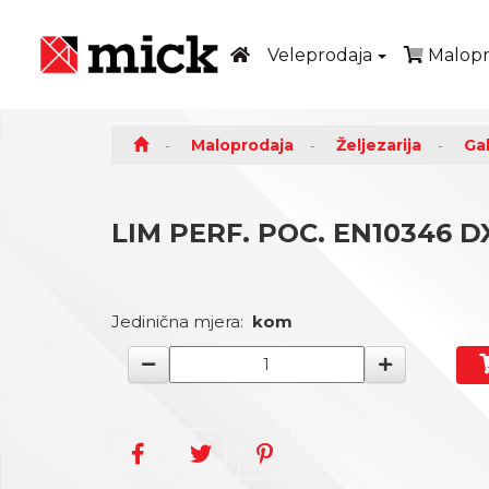
Veleprodaja
Malopr
Maloprodaja
Željezarija
Gal
LIM PERF. POC. EN10346 DX
Jedinična mjera:
kom