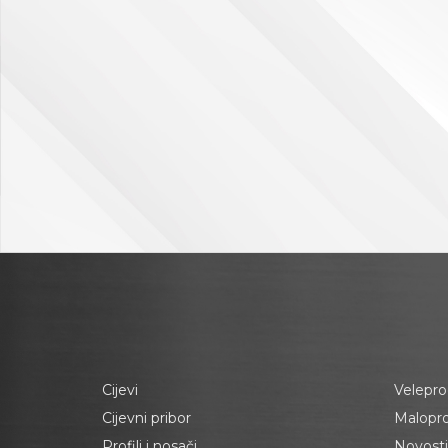
Cijevi
Velepro
Cijevni pribor
Malopr
Profili i nosači
Novosti