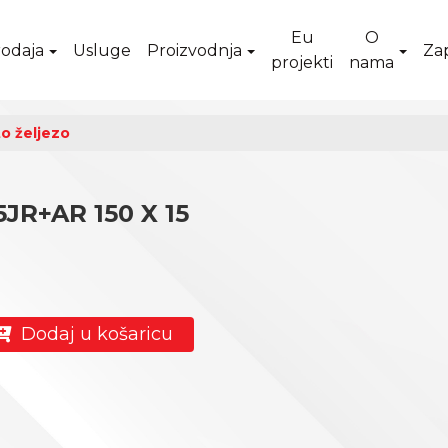
Eu
O
odaja
Usluge
Proizvodnja
Za
projekti
nama
o željezo
JR+AR 150 X 15
Dodaj u košaricu