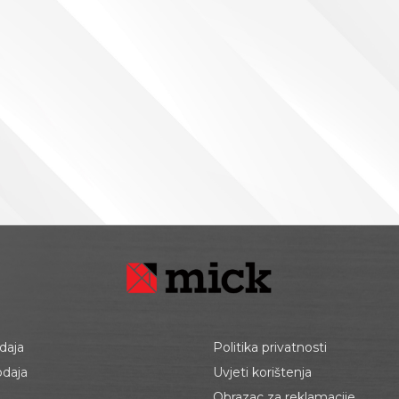
daja
Politika privatnosti
odaja
Uvjeti korištenja
Obrazac za reklamacije