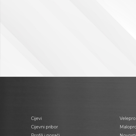
Cijevi
Velepro
Cijevni pribor
Malopr
Profili i nosači
Novosti