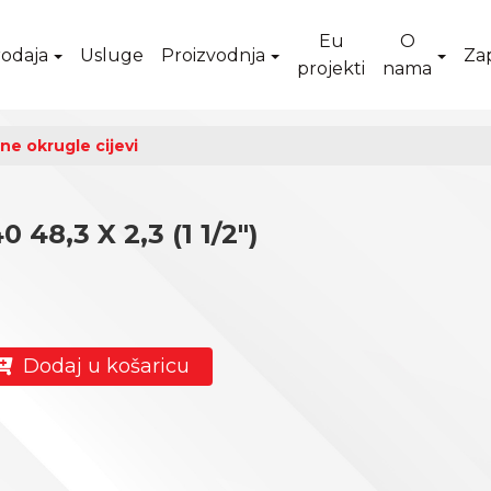
Eu
O
odaja
Usluge
Proizvodnja
Za
projekti
nama
ne okrugle cijevi
48,3 X 2,3 (1 1/2")
Dodaj u košaricu