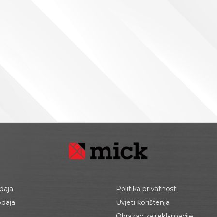
daja
Politika privatnosti
odaja
Uvjeti korištenja
Obrazac za reklamacije