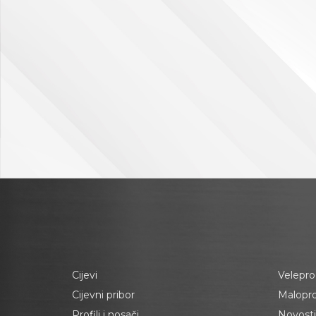
Cijevi
Velepro
Cijevni pribor
Malopr
Profili i nosači
Novosti