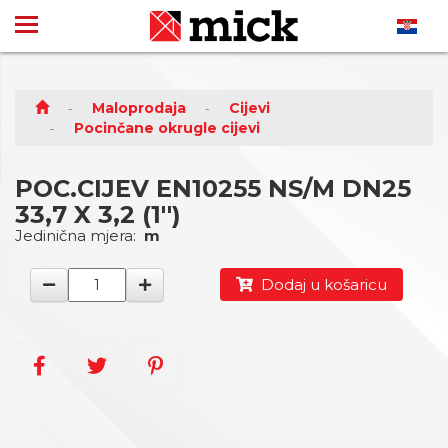
Maloprodaja
Cijevi
Pocinčane okrugle cijevi
POC.CIJEV EN10255 NS/M DN25
33,7 X 3,2 (1'')
Jedinična mjera:
m
Dodaj u košaricu