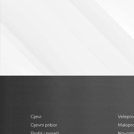
Cijevi
Velepro
Cijevni pribor
Malopr
Profili i nosači
Novosti