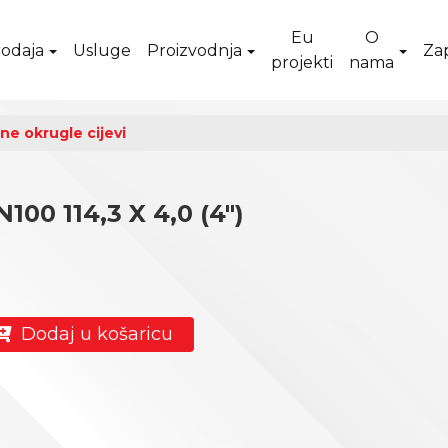
Eu
O
odaja
Usluge
Proizvodnja
Za
projekti
nama
ne okrugle cijevi
00 114,3 X 4,0 (4")
Dodaj u košaricu