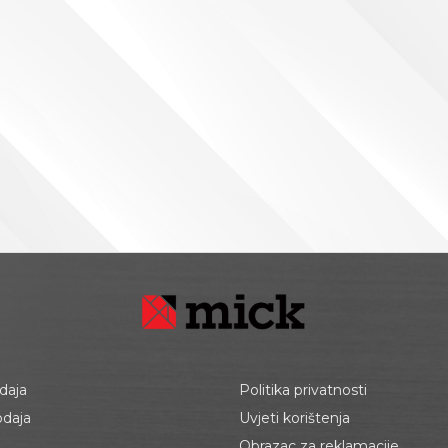
daja
Politika privatnosti
odaja
Uvjeti korištenja
Obrazac za reklamacije