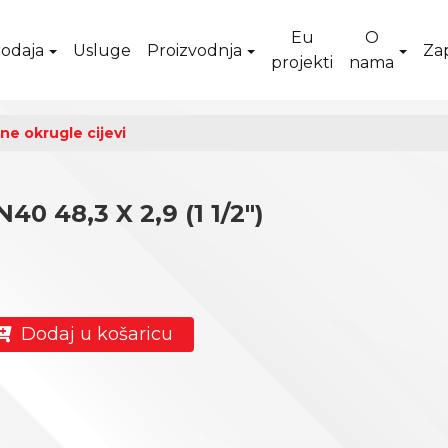
Eu
O
odaja
Usluge
Proizvodnja
Za
projekti
nama
ne okrugle cijevi
0 48,3 X 2,9 (1 1/2")
Dodaj u košaricu