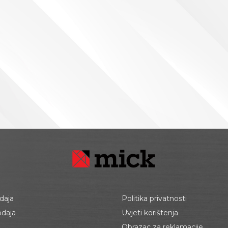
daja
Politika privatnosti
odaja
Uvjeti korištenja
Obrazac za reklamacije