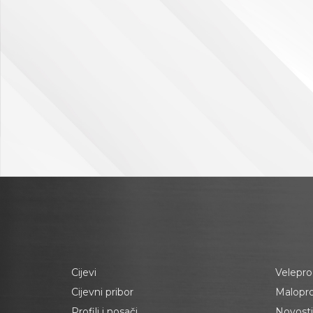
Cijevi
Velepro
Cijevni pribor
Malopr
Profili i nosači
Novosti