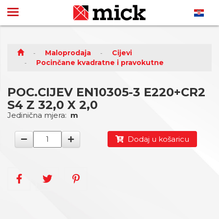
Maloprodaja
Cijevi
Pocinčane kvadratne i pravokutne
POC.CIJEV EN10305-3 E220+CR2
S4 Z 32,0 X 2,0
Jedinična mjera:
m
Dodaj u košaricu