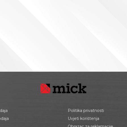
daja
Politika privatnosti
odaja
Uvjeti korištenja
Obrazac za reklamacije