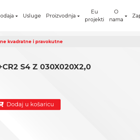
Eu
O
odaja
Usluge
Proizvodnja
Za
projekti
nama
ne kvadratne i pravokutne
+CR2 S4 Z 030X020X2,0
Dodaj u košaricu