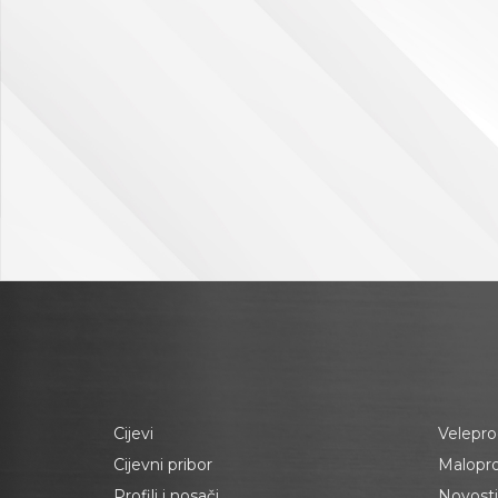
Cijevi
Velepro
Cijevni pribor
Malopr
Profili i nosači
Novosti