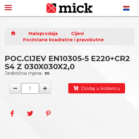
Maloprodaja
Cijevi
Pocinčane kvadratne i pravokutne
POC.CIJEV EN10305-5 E220+CR2
S4 Z 030X030X2,0
Jedinična mjera:
m
Dodaj u košaricu