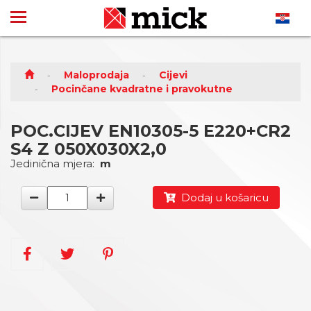
Maloprodaja
Cijevi
Pocinčane kvadratne i pravokutne
POC.CIJEV EN10305-5 E220+CR2
S4 Z 050X030X2,0
Jedinična mjera:
m
Dodaj u košaricu