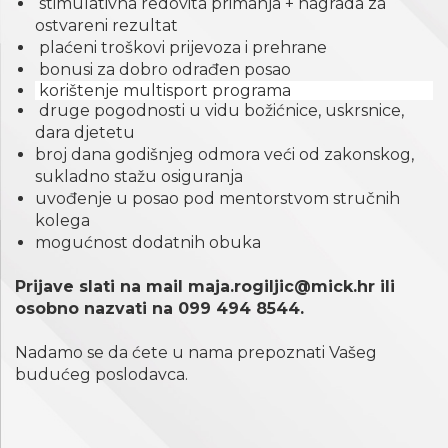
stimulativna redovita primanja + nagrada za
ostvareni rezultat
plaćeni troškovi prijevoza i prehrane
bonusi za dobro odrađen posao
korištenje multisport programa
druge pogodnosti u vidu božićnice, uskrsnice,
dara djetetu
broj dana godišnjeg odmora veći od zakonskog,
sukladno stažu osiguranja
uvođenje u posao pod mentorstvom stručnih
kolega
mogućnost dodatnih obuka
Prijave slati na mail
maja.rogiljic@mick.hr
ili
osobno nazvati na 099 494 8544.
Nadamo se da ćete u nama prepoznati Vašeg
budućeg poslodavca.