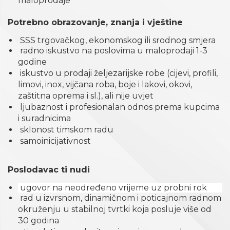
maloprodaje
Potrebno obrazovanje, znanja i vještine
SSS trgovačkog, ekonomskog ili srodnog smjera
radno iskustvo na poslovima u maloprodaji 1-3
godine
iskustvo u prodaji željezarijske robe (cijevi, profili,
limovi, inox, vijčana roba, boje i lakovi, okovi,
zaštitna oprema i sl.), ali nije uvjet
ljubaznost i profesionalan odnos prema kupcima
i suradnicima
sklonost timskom radu
samoinicijativnost
Poslodavac ti nudi
ugovor na neodređeno vrijeme uz probni rok
rad u izvrsnom, dinamičnom i poticajnom radnom
okruženju u stabilnoj tvrtki koja posluje više od
30 godina