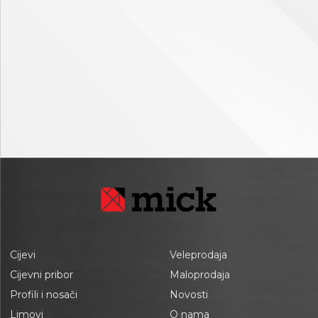
Cijevi
Veleprodaja
Cijevni pribor
Maloprodaja
Profili i nosači
Novosti
Limovi
O nama