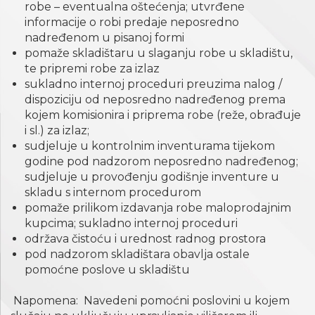
robe – eventualna oštećenja; utvrđene
informacije o robi predaje neposredno
nadređenom u pisanoj formi
pomaže skladištaru u slaganju robe u skladištu,
te pripremi robe za izlaz
sukladno internoj proceduri preuzima nalog /
dispoziciju od neposredno nadređenog prema
kojem komisionira i priprema robe (reže, obrađuje
i sl.) za izlaz;
sudjeluje u kontrolnim inventurama tijekom
godine pod nadzorom neposredno nadređenog;
sudjeluje u provođenju godišnje inventure u
skladu s internom procedurom
pomaže prilikom izdavanja robe maloprodajnim
kupcima; sukladno internoj proceduri
održava čistoću i urednost radnog prostora
pod nadzorom skladištara obavlja ostale
pomoćne poslove u skladištu
Napomena: Navedeni pomoćni poslovini u kojem