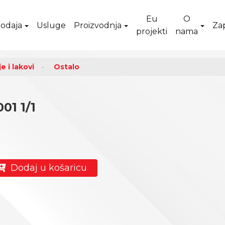
Eu
O
odaja
Usluge
Proizvodnja
Za
projekti
nama
e i lakovi
Ostalo
01 1/1
Dodaj u košaricu