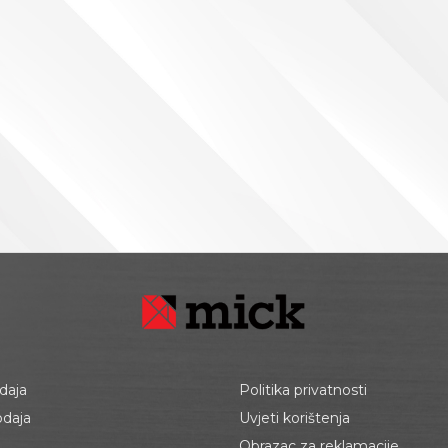
daja
Politika privatnosti
odaja
Uvjeti korištenja
Obrazac za reklamacije