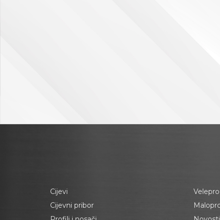
Cijevi
Velepro
Cijevni pribor
Malopr
Profili i nosači
Novosti