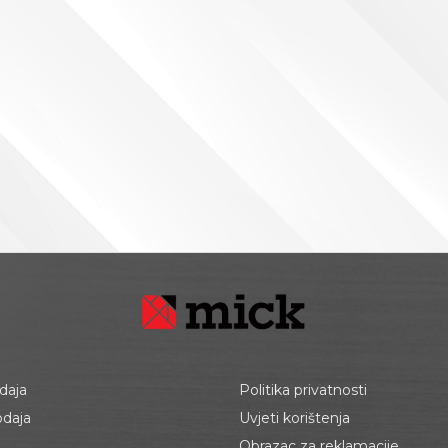
daja
Politika privatnosti
odaja
Uvjeti korištenja
Obrazac za reklamacije