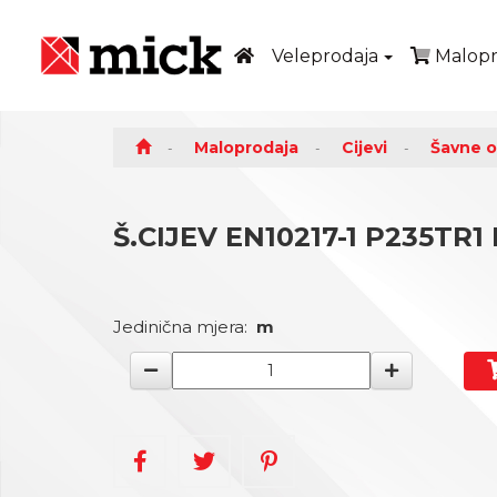
Veleprodaja
Malopr
Maloprodaja
Cijevi
Šavne o
Š.CIJEV EN10217-1 P235TR1 D
Jedinična mjera:
m