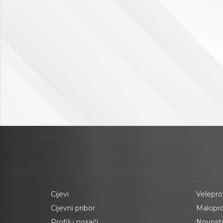
Cijevi
Velepro
Cijevni pribor
Malopr
Profili i nosači
Novosti