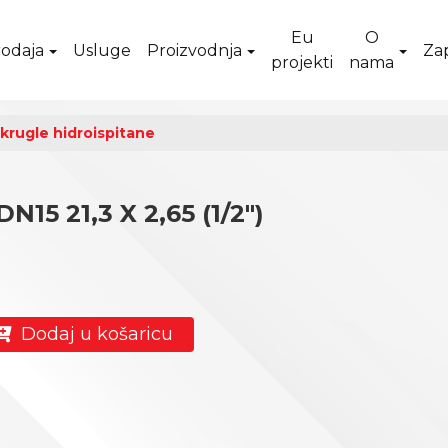
Eu
O
odaja
Usluge
Proizvodnja
Za
projekti
nama
krugle hidroispitane
N15 21,3 X 2,65 (1/2")
Dodaj u košaricu