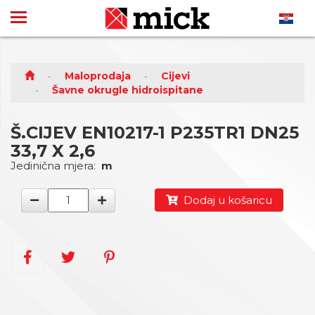
Maloprodaja
Cijevi
Šavne okrugle hidroispitane
Š.CIJEV EN10217-1 P235TR1 DN25
33,7 X 2,6
Jedinična mjera:
m
Dodaj u košaricu