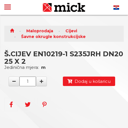
Maloprodaja
Cijevi
Šavne okrugle konstrukcijske
Š.CIJEV EN10219-1 S235JRH DN20
25 X 2
Jedinična mjera:
m
Dodaj u košaricu