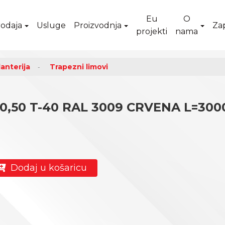
Eu
O
odaja
Usluge
Proizvodnja
Za
projekti
nama
anterija
Trapezni limovi
0,50 T-40 RAL 3009 CRVENA L=300
Dodaj u košaricu