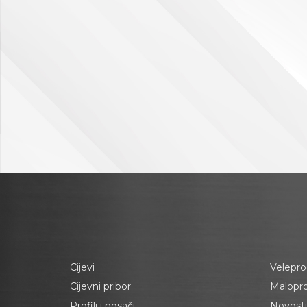
Cijevi
Velepro
Cijevni pribor
Malopr
Profili i nosači
Novosti