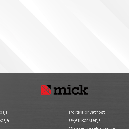
daja
Politika privatnosti
odaja
Uvjeti korištenja
Obrazac za reklamacije