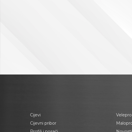
Cijevi
Velepro
Cijevni pribor
Malopr
Profili i nosači
Novosti