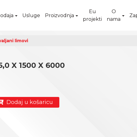
Eu
O
odaja
Usluge
Proizvodnja
Za
projekti
nama
aljani limovi
,0 X 1500 X 6000
Dodaj u košaricu