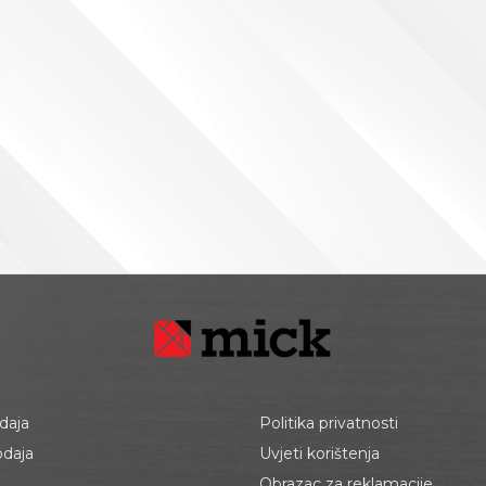
daja
Politika privatnosti
odaja
Uvjeti korištenja
Obrazac za reklamacije