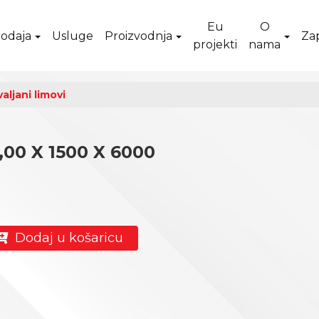
Eu
O
odaja
Usluge
Proizvodnja
Za
projekti
nama
aljani limovi
,00 X 1500 X 6000
Dodaj u košaricu