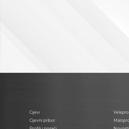
Cijevi
Velepro
Cijevni pribor
Malopr
Profili i nosači
Novosti