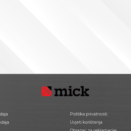
daja
Politika privatnosti
odaja
Uvjeti korištenja
Obrazac za reklamacije