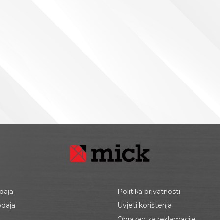
daja
Politika privatnosti
odaja
Uvjeti korištenja
Obrazac za reklamacije