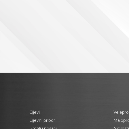
Cijevi
Velepro
Cijevni pribor
Malopr
Profili i nosači
Novosti