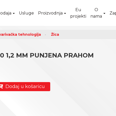
Eu
O
odaja
Usluge
Proizvodnja
Za
projekti
nama
varivačka tehnologija
Žica
300 1,2 MM PUNJENA PRAHOM
Dodaj u košaricu