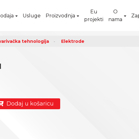
Eu
O
odaja
Usluge
Proizvodnja
Za
projekti
nama
varivačka tehnologija
Elektrode
1
Dodaj u košaricu