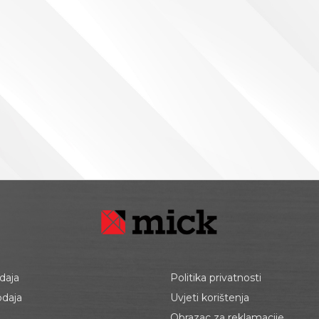
daja
Politika privatnosti
odaja
Uvjeti korištenja
Obrazac za reklamacije