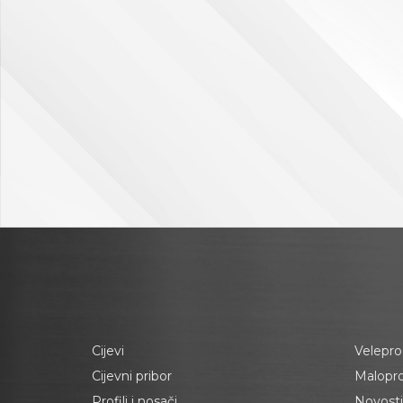
Cijevi
Velepro
Cijevni pribor
Malopr
Profili i nosači
Novosti